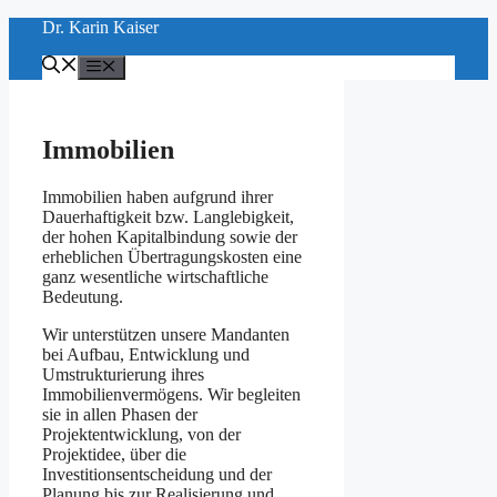
Zum
Dr. Karin Kaiser
Inhalt
springen
Menü
Immobilien
Immobilien haben aufgrund ihrer
Dauerhaftigkeit bzw. Langlebigkeit,
der hohen Kapitalbindung sowie der
erheblichen Übertragungskosten eine
ganz wesentliche wirtschaftliche
Bedeutung.
Wir unterstützen unsere Mandanten
bei Aufbau, Entwicklung und
Umstrukturierung ihres
Immobilienvermögens. Wir begleiten
sie in allen Phasen der
Projektentwicklung, von der
Projektidee, über die
Investitionsentscheidung und der
Planung bis zur Realisierung und