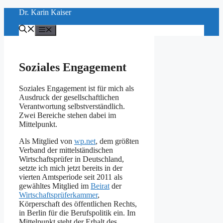
Zum
Dr. Karin Kaiser
Inhalt
springen
Menü
Soziales Engagement
Soziales Engagement ist für mich als
Ausdruck der gesellschaftlichen
Verantwortung selbstverständlich.
Zwei Bereiche stehen dabei im
Mittelpunkt.
Als Mitglied von
wp.net
, dem größten
Verband der mittelständischen
Wirtschaftsprüfer in Deutschland,
setzte ich mich jetzt bereits in der
vierten Amtsperiode seit 2011 als
gewähltes Mitglied im
Beirat
der
Wirtschaftsprüferkammer
,
Körperschaft des öffentlichen Rechts,
in Berlin für die Berufspolitik ein. Im
Mittelpunkt steht der Erhalt des